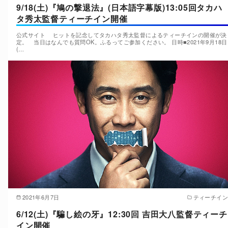
9/18(土)『鳩の撃退法』(日本語字幕版)13:05回タカハ
タ秀太監督ティーチイン開催
公式サイト ヒットを記念してタカハタ秀太監督によるティーチインの開催が決
定。 当日はなんでも質問OK。ふるってご参加ください。 日時■2021年9月18日
(…
2021年6月7日
ティーチイン
6/12(土)『騙し絵の牙』12:30回 吉田大八監督ティーチ
イン開催