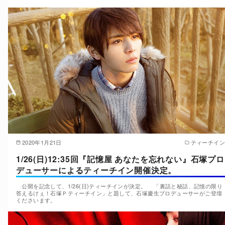
2020年1月21日
ティーチイン
1/26(日)12:35回『記憶屋 あなたを忘れない』石塚プロ
デューサーによるティーチイン開催決定。
公開を記念して、1/26(日)ティーチインが決定。 「裏話と秘話、記憶の限り
答えるけぇ！石塚Ｐティーチイン」と題して、石塚慶生プロデューサーがご登壇
くださいます。