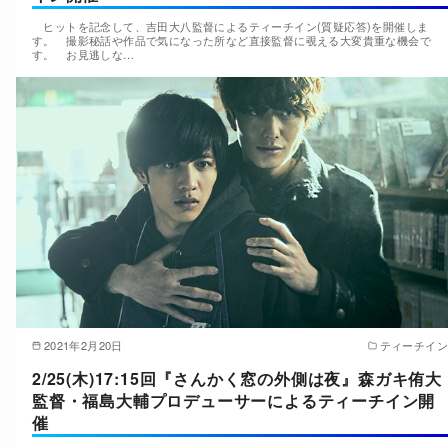
ヒットを記念して、吉田大八監督によるティーチイン(質疑応答)を開催しま
す。 撮影秘話や作品で気になった所など直接監督に覗える大変貴重な機会で
す。 お見逃しな…
2021年2月20日
ティーチイン
2/25(木)17:15回『さんかく窓の外側は夜』森ガキ侑大
監督・福島大輔プロデューサーによるティーチイン開
催