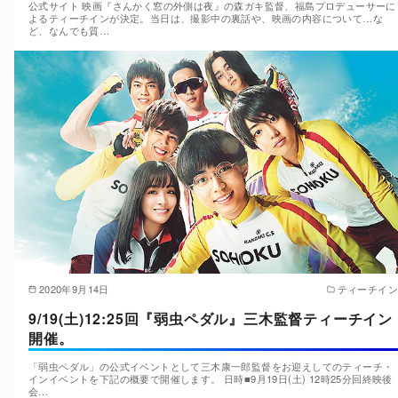
公式サイト 映画『さんかく窓の外側は夜』の森ガキ監督、福島プロデューサーに
よるティーチインが決定。当日は、撮影中の裏話や、映画の内容について…な
ど、なんでも質…
2020年9月14日
ティーチイン
9/19(土)12:25回『弱虫ペダル』三木監督ティーチイン
開催。
「弱虫ペダル」の公式イベントとして三木康一郎監督をお迎えしてのティーチ・
インイベントを下記の概要で開催します。 日時■9月19日(土) 12時25分回終映後
会…