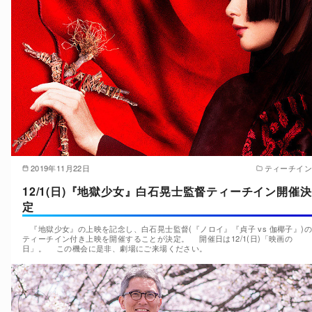
2019年11月22日
ティーチイン
12/1(日)『地獄少女』白石晃士監督ティーチイン開催決
定
『地獄少女』の上映を記念し、白石晃士監督(『ノロイ』『貞子 vs 伽椰子』)の
ティーチイン付き上映を開催することが決定。 開催日は12/1(日)「映画の
日」。 この機会に是非、劇場にご来場ください。