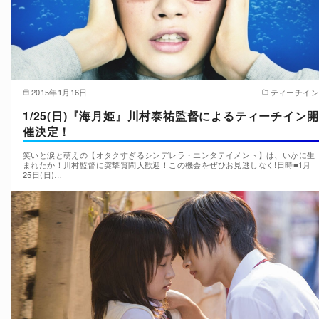
2015年1月16日
ティーチイン
1/25(日)『海月姫』川村泰祐監督によるティーチイン開
催決定！
笑いと涙と萌えの【オタクすぎるシンデレラ・エンタテイメント】は、いかに生
まれたか！川村監督に突撃質問大歓迎！この機会をぜひお見逃しなく!日時■1月
25日(日)…