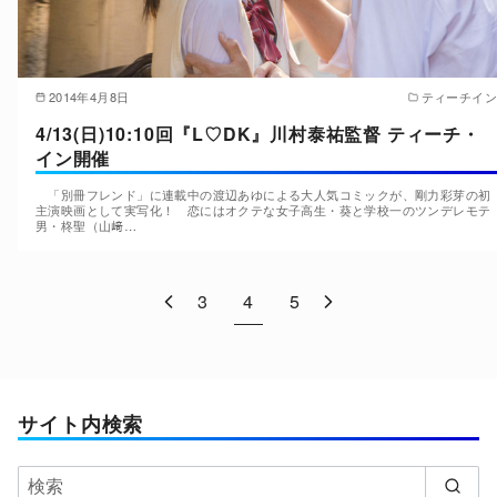
2014年4月8日
ティーチイン
4/13(日)10:10回『L♡DK』川村泰祐監督 ティーチ・
イン開催
「別冊フレンド」に連載中の渡辺あゆによる大人気コミックが、剛力彩芽の初
主演映画として実写化！ 恋にはオクテな女子高生・葵と学校一のツンデレモテ
男・柊聖（山﨑…
3
4
5
サイト内検索