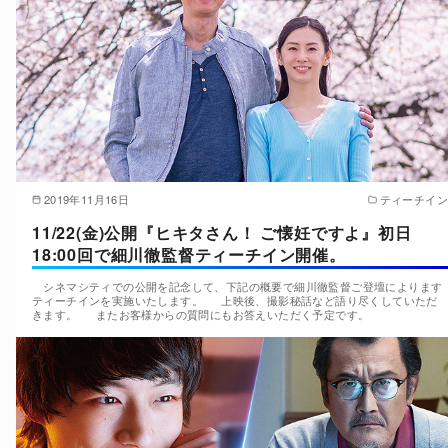
2019年11月16日
ティーチイン
11/22(金)公開『ヒキタさん！ ご懐妊ですよ』初日
18:00回で細川徹監督ティーチイン開催。
シネマシティでの公開を記念して、下記の概要で細川徹監督ご登壇によります
ティーチインを実施いたします。 上映後、撮影秘話など語り尽くしていただ
きます。 またお客様からの質問にもお答えいただく予定です。