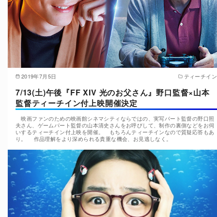
2019年7月5日
ティーチイン
7/13(土)午後『FF XIV 光のお父さん』野口監督×山本
監督ティーチイン付上映開催決定
映画ファンのための映画館シネマシティならではの、実写パート監督の野口照
夫さん、ゲームパート監督の山本清史さんをお呼びして、制作の裏側などをお伺
いするティーチイン付上映を開催。 もちろんティーチインなので質疑応答もあ
り。 作品理解をより深められる貴重な機会、お見逃しなく。