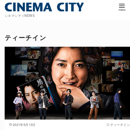
コ
ン
シネマシティNEWS
テ
ン
ツ
ティーチイン
へ
移
動
2021年9月13日
ティーチイン