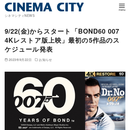
コ
ン
シネマシティNEWS
テ
ン
9/22(金)からスタート「BOND60 007
ツ
4Kレストア版上映」最初の5作品のス
へ
ケジュール発表
移
動
2023年9月22日
お知らせ