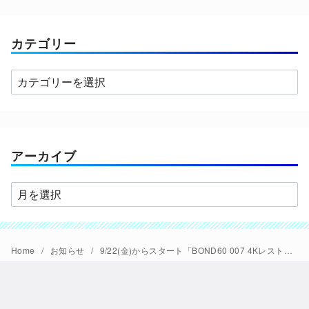
カテゴリー
カ
テ
ゴ
リ
ー
アーカイブ
ア
ー
カ
イ
Home
お知らせ
9/22(金)からスタート「BOND60 007 4Kレストア版上映」最初の5作品のスケジュール発表
ブ