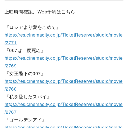
上映時間確認、Web予約はこちら
『ロシアより愛をこめて』
https://res.cinemacity.co.jp/TicketReserver/studio/movie
/2771
『007は二度死ぬ』
https://res.cinemacity.co.jp/TicketReserver/studio/movie
/2769
『女王陛下の007』
https://res.cinemacity.co.jp/TicketReserver/studio/movie
/2768
『私を愛したスパイ』
https://res.cinemacity.co.jp/TicketReserver/studio/movie
/2767
『ゴールデンアイ』
https://res.cinemacity.co.jp/TicketReserver/studio/movie