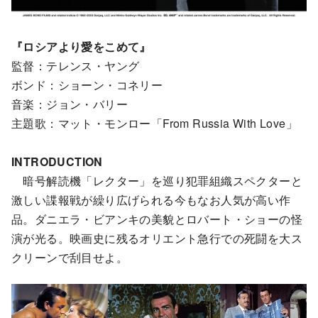
『ロシアより愛をこめて』
監督：テレンス・ヤング
ボンド：ショーン・コネリー
音楽：ジョン・バリー
主題歌：マット・モンロー「From Russia With Love」
INTRODUCTION
暗号解読機「レクター」を巡り犯罪組織スペクターと
激しい諜報戦が繰り広げられる今もなお人気が高い作
品。ダニエラ・ビアンキの美貌とロバート・ショーの怪
演が光る。映画史に残るオリエント急行での死闘を大ス
クリーンで刮目せよ。