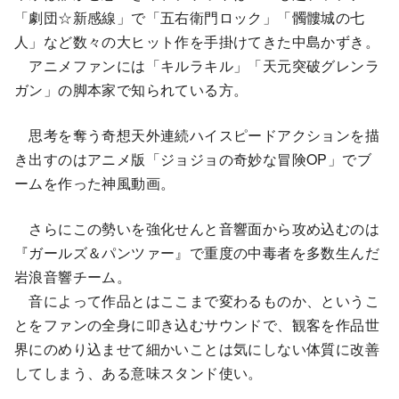
「劇団☆新感線」で「五右衛門ロック」「髑髏城の七
人」など数々の大ヒット作を手掛けてきた中島かずき。
アニメファンには「キルラキル」「天元突破グレンラ
ガン」の脚本家で知られている方。
思考を奪う奇想天外連続ハイスピードアクションを描
き出すのはアニメ版「ジョジョの奇妙な冒険OP」でブ
ームを作った神風動画。
さらにこの勢いを強化せんと音響面から攻め込むのは
『ガールズ＆パンツァー』で重度の中毒者を多数生んだ
岩浪音響チーム。
音によって作品とはここまで変わるものか、というこ
とをファンの全身に叩き込むサウンドで、観客を作品世
界にのめり込ませて細かいことは気にしない体質に改善
してしまう、ある意味スタンド使い。