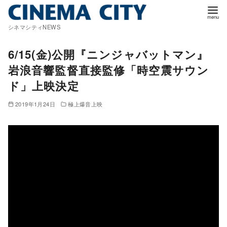
コ
ン
シネマシティNEWS
テ
ン
6/15(金)公開『ニンジャバットマン』
ツ
岩浪音響監督直接監修「時空震サウン
へ
ド」上映決定
移
動
2019年1月24日
極上爆音上映