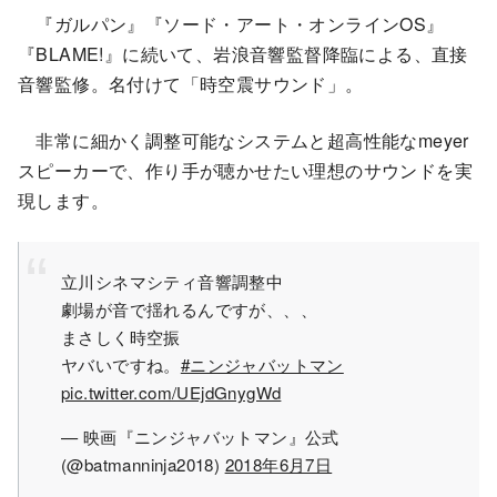
『ガルパン』『ソード・アート・オンラインOS』
『BLAME!』に続いて、岩浪音響監督降臨による、直接
音響監修。名付けて「時空震サウンド」。
非常に細かく調整可能なシステムと超高性能なmeyer
スピーカーで、作り手が聴かせたい理想のサウンドを実
現します。
立川シネマシティ音響調整中
劇場が音で揺れるんですが、、、
まさしく時空振
ヤバいですね。
#ニンジャバットマン
pic.twitter.com/UEjdGnygWd
— 映画『ニンジャバットマン』公式
(@batmanninja2018)
2018年6月7日