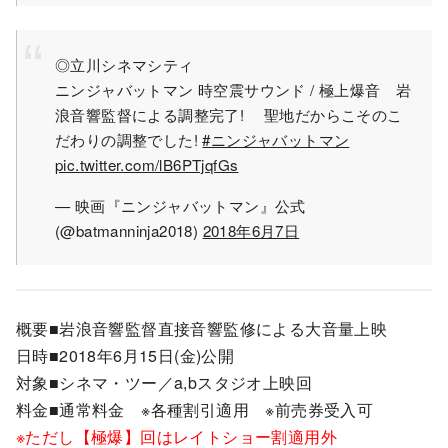
◎立川シネマシティ
ニンジャバットマン 時空震サウンド / 極上爆音 岩
浪音響監督による調整完了! 聖地だからこそのこ
だわりの調整でした!
#ニンジャバットマン
pic.twitter.com/lB6PTjqfGs
— 映画『ニンジャバットマン』公式
(@batmanninja2018)
2018年6月7日
概要■岩浪音響監督直接音響監修による大音量上映
日時■2018年6月15日(金)公開
対象■シネマ・ツー／a,bスタジオ上映回
料金■通常料金 ※各種割引適用 ※前売券受入可
※ただし【極爆】回はレイトショー割適用外