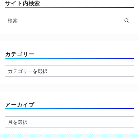
サイト内検索
カテゴリー
カ
テ
ゴ
リ
ー
アーカイブ
ア
ー
カ