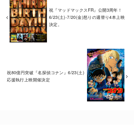
祝『マッドマックスFR』公開3周年！
6/23(土)-7/20(金)怒りの週替り4本上映
決定。
祝80億円突破『名探偵コナン』6/23(土)
応援執行上映開催決定