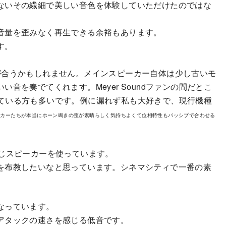
ないその繊細で美しい音色を体験していただけたのではな
音量を歪みなく再生できる余裕もあります。
す。
が合うかもしれません。メインスピーカー自体は少し古いモ
音を奏でてくれます。Meyer Soundファンの間だとこ
に惚れている方も多いです。例に漏れず私も大好きで、現行機種
ーカーたちが本当にホーン鳴きの歪が素晴らしく気持ちよくて位相特性もパッシブで合わせる
同じスピーカーを使っています。
を布教したいなと思っています。シネマシティで一番の素
なっています。
アタックの速さを感じる低音です。