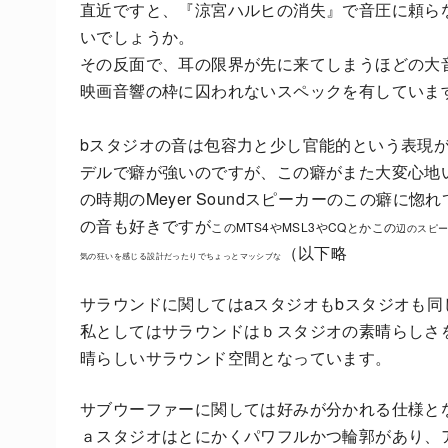
直近ですと、『涼宮ハルヒの消失』で音圧に頼ら
いでしょうか。
その反面で、耳の限界が先に来てしまうほどの大
映画音響の枠に囚われないスペックを有していま
bスタジオの音は包容力と少し官能的という表現
デルで癖が強いのですが、この癖がまた大変心地いい
の時期のMeyer Soundスピーカーのこの癖
の音も好きですが
このMTS4やMSL3やCQとかこの
辺のスピ
（以下略
気の狂いを感じる設計だったりでちょっとマッシブな
サラウンドに関してはaスタジオもbスタジオも
私としてはサラウンドはｂスタジオの素晴らしさ
晴らしいサラウンド空間となっています。
サブウーファーに関しては好みが分かれる仕様と
ａスタジオはとにかくパワフルかつ輪郭があり、