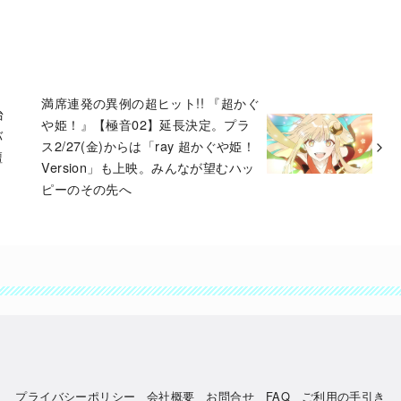
満席連発の異例の超ヒット!! 『超かぐ
台
や姫！』【極音02】延長決定。プラ
バ
ス2/27(金)からは「ray 超かぐや姫！
壇
Version」も上映。みんなが望むハッ
ピーのその先へ
プライバシーポリシー
会社概要
お問合せ
FAQ
ご利用の手引き