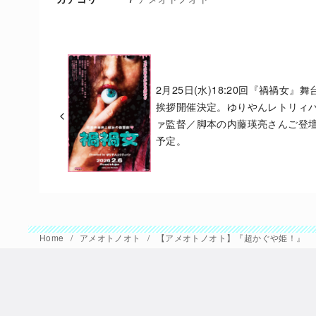
2月25日(水)18:20回『禍禍女』舞
挨拶開催決定。ゆりやんレトリィ
ァ監督／脚本の内藤瑛亮さんご登
予定。
Home
アメオトノオト
【アメオトノオト】『超かぐや姫！』