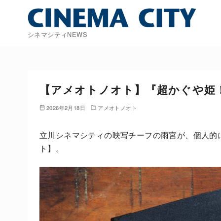
コ
ン
テ
シネマシティNEWS
ン
ツ
へ
移
【アメオトノオト】『超かぐや姫
動
2026年2月18日
アメオトノオト
立川シネマシティの映写チーフの雨宮が、個人的
ト】。