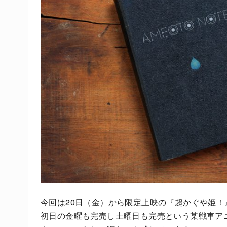
今回は20日（金）から限定上映の『超かぐや姫！
初日の金曜も完売し土曜日も完売という某戦車ア