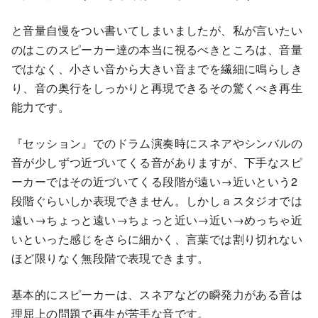
と音量自慢をつい書いてしまいましたが、私が言いたい
のはこのスピーカー達の本当に視るべきところは、音量
ではなく、小さい音から大きい音までを繊細に鳴らしき
り、音の奥行をしっかりと再現できるその驚くべき再生
能力です。
『セッション』でのドラム演奏時にスネアやシンバルの
音が少しずつ近づいてくる音がありますが、下手なスピ
ーカーではその近づいてくる段階が遠い→近いという2
段階ぐらいしか表現できません。しかしａスタジオでは
遠い→ちょっと遠い→ちょっと近い→近い→めっちゃ近
いといった感じをさらに細かく、言葉では割り切れない
ほど限りなく無段階で表現できます。
基本的にスピーカーは、スネアなどの瞬発力がある音は
理屈上の問題で再生が苦手な音です。