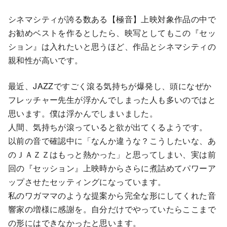
シネマシティが誇る数ある【極音】上映対象作品の中で
お勧めベストを作るとしたら、映写としてもこの『セッ
ション』は入れたいと思うほど、作品とシネマシティの
親和性が高いです。
最近、JAZZですごく滾る気持ちが爆発し、頭になぜか
フレッチャー先生が浮かんでしまった人も多いのではと
思います。僕は浮かんでしまいました。
人間、気持ちが滾っていると欲が出てくるようです。
以前の音で確認中に「なんか違うな？こうしたいな、あ
のＪＡＺＺはもっと熱かった」と思ってしまい、実は前
回の『セッション』上映時からさらに煮詰めてパワーア
ップさせたセッティングになっています。
私のワガママのような提案から完全な形にしてくれた音
響家の増様に感謝を。自分だけでやっていたらここまで
の形にはできなかったと思います。