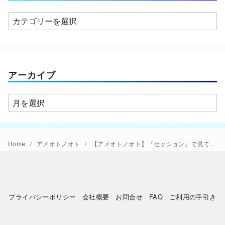
カ
テ
ゴ
リ
ー
アーカイブ
ア
ー
カ
イ
Home
アメオトノオト
【アメオトノオト】『セッション』で見ていくａスタジオの魅力
ブ
プライバシーポリシー
会社概要
お問合せ
FAQ
ご利用の手引き