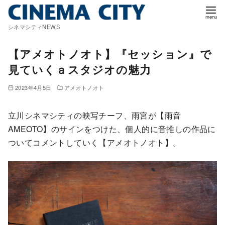
コ
ン
シネマシティNEWS
テ
ン
【アメオトノオト】『セッション』で
ツ
見ていくａスタジオの魅力
へ
移
2023年4月5日
アメオトノオト
動
立川シネマシティの映写チーフ、雨宮が【雨音
AMEOTO】のサインをつけた、個人的に音推しの作品に
ついてコメントしていく【アメオトノオト】。