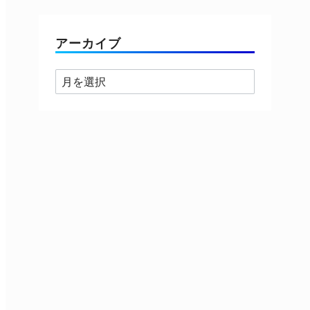
ゴ
リ
ー
アーカイブ
ア
ー
カ
イ
ブ