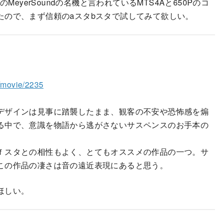
eyerSoundの名機と言われているMTS4Aと650Pのコ
たので、まず信頼のaスタbスタで試してみて欲しい。
o/movie/2235
デザインは見事に踏襲したまま、観客の不安や恐怖感を煽
る中で、意識を物語から逃がさないサスペンスのお手本の
ｆスタとの相性もよく、とてもオススメの作品の一つ。サ
この作品の凄さは音の遠近表現にあると思う。
ほしい。