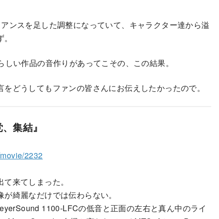
ュアンスを足した調整になっていて、キャラクター達から溢
ず。
晴らしい作品の音作りがあってこその、この結果。
言をどうしてもファンの皆さんにお伝えしたかったので。
党、集結』
o/movie/2232
出て来てしまった。
像が綺麗なだけでは伝わらない。
rSound 1100-LFCの低音と正面の左右と真ん中のライ