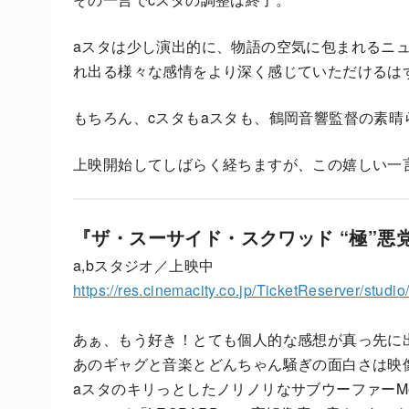
aスタは少し演出的に、物語の空気に包まれるニ
れ出る様々な感情をより深く感じていただけるは
もちろん、cスタもaスタも、鶴岡音響監督の素
上映開始してしばらく経ちますが、この嬉しい一
『ザ・スーサイド・スクワッド “極”悪
a,bスタジオ／上映中
https://res.cinemacity.co.jp/TicketReserver/studi
あぁ、もう好き！とても個人的な感想が真っ先に
あのギャグと音楽とどんちゃん騒ぎの面白さは映
aスタのキリっとしたノリノリなサブウーファーMeye