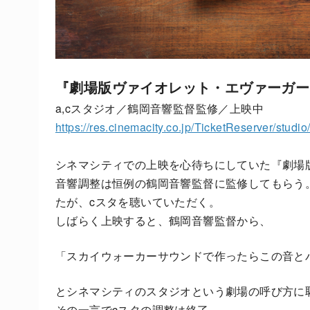
『劇場版ヴァイオレット・エヴァーガー
a,cスタジオ／鶴岡音響監督監修／上映中
https://res.cinemacity.co.jp/TicketReserver/studi
シネマシティでの上映を心待ちにしていた『劇場
音響調整は恒例の鶴岡音響監督に監修してもらう
たが、cスタを聴いていただく。
しばらく上映すると、鶴岡音響監督から、
「スカイウォーカーサウンドで作ったらこの音と
とシネマシティのスタジオという劇場の呼び方に
その一言でcスタの調整は終了。