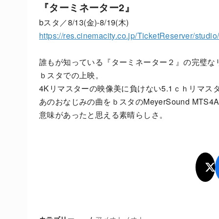
『ターミネーター2』
bスタ／8/13(金)-8/19(木)
https://res.cinemacity.co.jp/TicketReserver/studi
誰もが知っている『ターミネーター２』の完璧な
ｂスタでの上映。
4Kリマスターの映像美に負けない5.1ｃｈリマ
あのおなじみの曲をｂスタのMeyerSound MT
意味があったと思える素晴らしさ。
アメオトノオト
カテゴリー