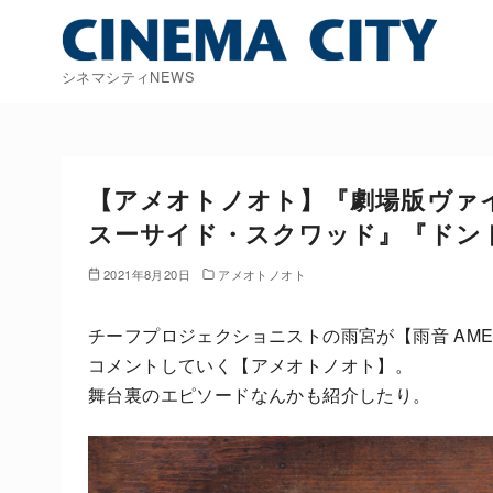
コ
ン
テ
シネマシティNEWS
ン
ツ
へ
移
【アメオトノオト】『劇場版ヴァ
動
スーサイド・スクワッド』『ドン
2021年8月20日
アメオトノオト
チーフプロジェクショニストの雨宮が【雨音 AM
コメントしていく【アメオトノオト】。
舞台裏のエピソードなんかも紹介したり。