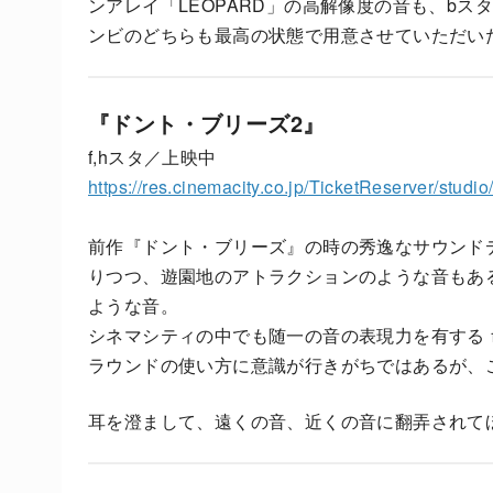
ンアレイ「LEOPARD」の高解像度の音も、bスタのM
ンビのどちらも最高の状態で用意させていただい
『ドント・ブリーズ2』
f,hスタ／上映中
https://res.cinemacity.co.jp/TicketReserver/studi
前作『ドント・ブリーズ』の時の秀逸なサウンド
りつつ、遊園地のアトラクションのような音もあ
ような音。
シネマシティの中でも随一の音の表現力を有する
ラウンドの使い方に意識が行きがちではあるが、
耳を澄まして、遠くの音、近くの音に翻弄されて