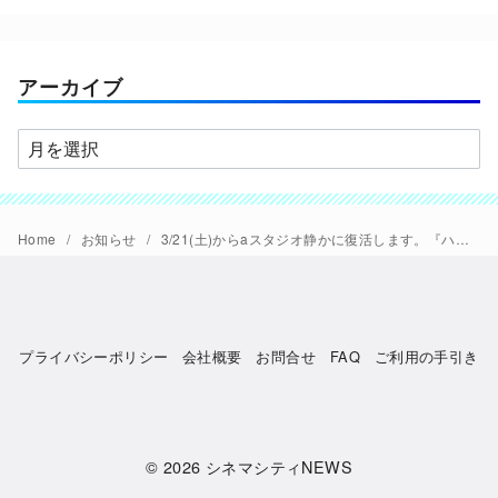
ゴ
リ
ー
アーカイブ
ア
ー
カ
イ
Home
お知らせ
3/21(土)からaスタジオ静かに復活します。『ハーレイ・クイン』『ブルース・ブラザース』【極音】からリスタート。
ブ
プライバシーポリシー
会社概要
お問合せ
FAQ
ご利用の手引き
© 2026
シネマシティNEWS