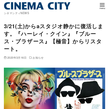
コ
ン
シネマシティNEWS
テ
ン
3/21(土)からaスタジオ静かに復活しま
ツ
す。『ハーレイ・クイン』『ブルー
へ
ス・ブラザース』【極音】からリスタ
移
ート。
動
2020年3月16日
お知らせ