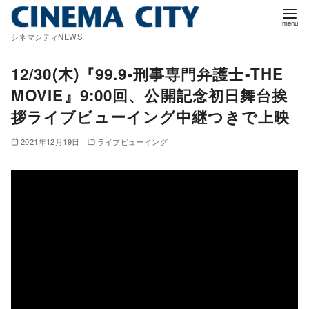
コ
ン
シネマシティNEWS
テ
ン
12/30(木)『99.9‐刑事専門弁護士‐THE
ツ
MOVIE』9:00回、公開記念初日舞台挨
へ
拶ライブビューイング中継つきで上映
移
動
2021年12月19日
ライブビューイング