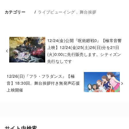
ライブビューイング
舞台挨拶
カテゴリー
12/24(金)公開『呪術廻戦0』【極常音響
上映】12/24(金)25(土)26(日)分を21日
(火)0:00に先行販売します。シティズン
先行なしです
12/26(日)『フラ・フラダンス』【極
音】18:30回、舞台挨拶付き無発声応援
上映開催
サイト内検索