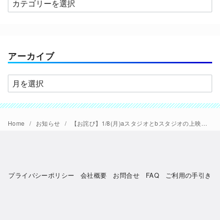
カ
テ
ゴ
リ
ー
アーカイブ
ア
ー
カ
イ
Home
お知らせ
【お詫び】1/8(月)aスタジオとbスタジオの上映時間を変更いたします。
ブ
プライバシーポリシー
会社概要
お問合せ
FAQ
ご利用の手引き