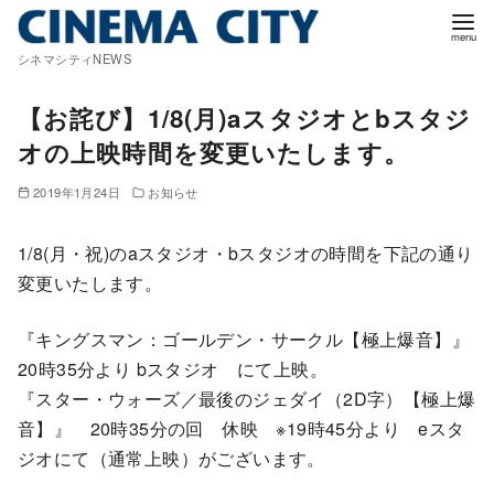
コ
ン
シネマシティNEWS
テ
ン
【お詫び】1/8(月)aスタジオとbスタジ
ツ
オの上映時間を変更いたします。
へ
移
2019年1月24日
お知らせ
動
1/8(月・祝)のaスタジオ・bスタジオの時間を下記の通り
変更いたします。
『キングスマン：ゴールデン・サークル【極上爆音】』
20時35分より bスタジオ にて上映。
『スター・ウォーズ／最後のジェダイ（2D字）【極上爆
音】』 20時35分の回 休映 ※19時45分より eスタ
ジオにて（通常上映）がございます。