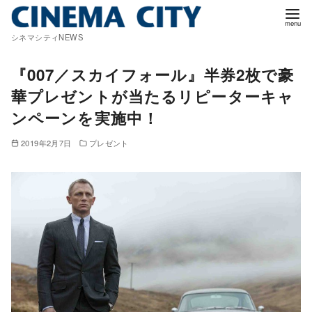
コ
ン
シネマシティNEWS
テ
ン
『007／スカイフォール』半券2枚で豪
ツ
華プレゼントが当たるリピーターキャ
へ
ンペーンを実施中！
移
動
2019年2月7日
プレゼント