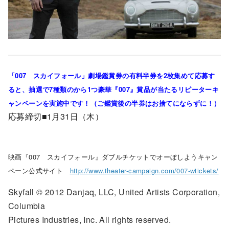
「007 スカイフォール」劇場鑑賞券の有料半券を2枚集めて応募す
ると、抽選で7種類のから1つ豪華『007』賞品が当たるリピーターキ
ャンペーンを実施中です！（ご鑑賞後の半券はお捨てにならずに！）
応募締切■1月31日（木）
映画『007 スカイフォール』ダブルチケットでオーぼしようキャン
ペーン公式サイト
http://www.theater-campaign.com/007-wtickets/
Skyfall © 2012 Danjaq, LLC, United Artists Corporation,
Columbia
Pictures Industries, Inc. All rights reserved.