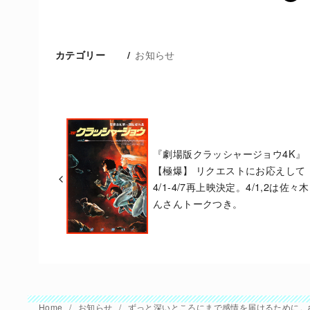
お知らせ
カテゴリー
『劇場版クラッシャージョウ4K』
【極爆】 リクエストにお応えして
4/1-4/7再上映決定。4/1,2は佐々
んさんトークつき。
Home
お知らせ
ずっと深いところにまで感情を届けるために。a,b