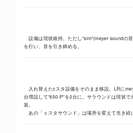
設備は現状維持。ただし”sim”(meyer sou
を行い、音を引き締める。
入れ替えたcスタ設備をそのまま移設。LRにmeyer so
台増設して”650-P”を2台に。サラウンドは現状
装。
あの「ｃスタサウンド」は場所を変えて生き続