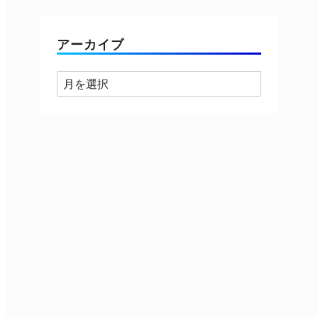
ゴ
リ
ー
アーカイブ
ア
ー
カ
イ
ブ