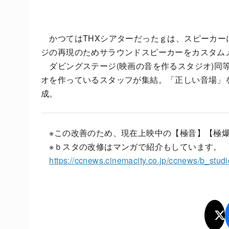
かつてはTHXシアターだったｇは、スピーカーに me
ジの再現のためサラウンドスピーカーをカスタム
ダビングステージ(映画の音を作るスタジオ)同
オを作っているスタッフが集結。「正しい音場」
成。
※この改善のため、現在上映中の【極音】【極爆
※ｂスタの改修はマンガで紹介もしています。
https://ccnews.cinemacity.co.jp/ccnews/b_stu