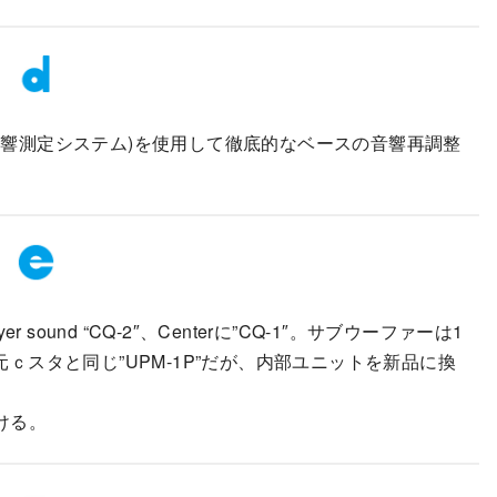
ndの音響測定システム)を使用して徹底的なベースの音響再調整
und “CQ-2″、Centerに”CQ-1″。サブウーファーは1
で元ｃスタと同じ”UPM-1P”だが、内部ユニットを新品に換
ける。