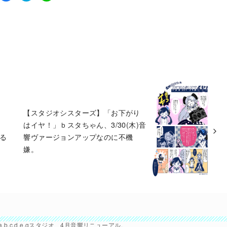
【スタジオシスターズ】「お下がり
はイヤ！」ｂスタちゃん、3/30(木)音
木る
響ヴァージョンアップなのに不機
嫌。
,c,d,e,gスタジオ、4月音響リニューアル。