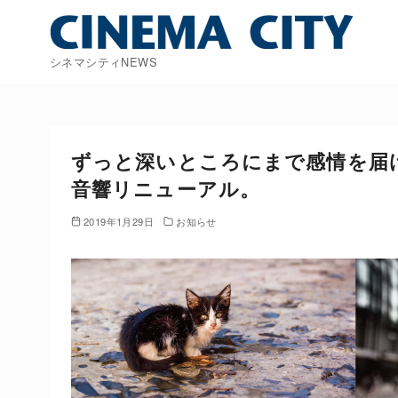
コ
ン
テ
シネマシティNEWS
ン
ツ
へ
移
ずっと深いところにまで感情を届けるた
動
音響リニューアル。
2019年1月29日
お知らせ