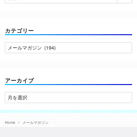
カテゴリー
カ
テ
ゴ
リ
ー
アーカイブ
ア
ー
カ
イ
Home
メールマガジン
ブ