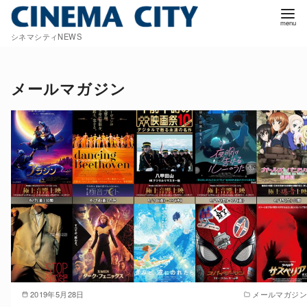
コ
ン
シネマシティNEWS
テ
ン
ツ
メールマガジン
へ
移
動
2019年5月28日
メールマガジン