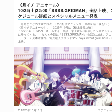
《月イチ アニオール》
10/25(土)22:00「SSSS.GRIDMAN」全話上映、
ケジュール詳細とスペシャルメニュー発表
毎月どこかの土曜の深夜、TV／配信アニメシリーズの全話上映を行う
《月イチアニオール》。 2025年10月は【極上爆音上映】
「SSSS.GRIDMAN」オールナイト全話一挙上映が6年ぶりにシネマシテ
に帰ってくる。 なんと今回は「SSSS.GRIDMAN」(全話)に加え、アニ
（ーター）見本市作品「電光超人グリッドマン boys invent great hero」
上映。
2025年10月18日
アニオ