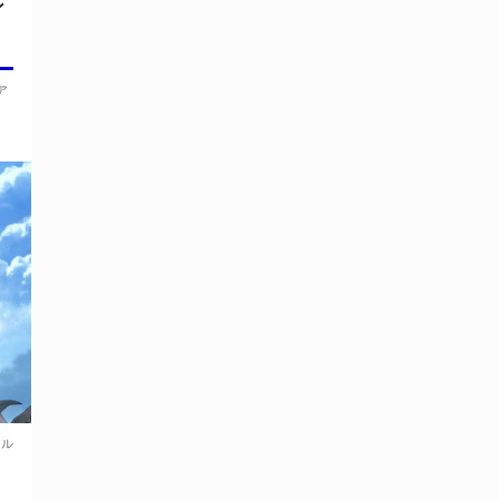
ン
ア
ール