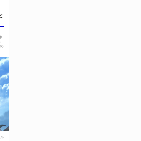
と
う
中
ご
色の
ール