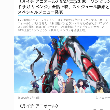
《月イチ アニオール》9/27(土)23:00「ゾンビラ
ドサガ リベンジ」全話上映、スケジュール詳細と
スペシャルメニュー発表
TV／配信アニメーションシリーズを土曜の深夜にイッキミする《月イチ 
ニオール》、9月は月2、『劇場版ゾンビランドサガ ゆめぎんがパラダイ
ス』の公開を10/26(金)に控えた、9/13(土)に「ゾンビランドサガ」と
9/27(土)に「ゾンビランドサガ リベンジ」を全話上映。
2025年9月13日
アニオ
《月イチ アニオール》