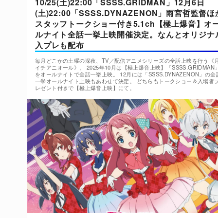
10/25(土)22:00「SSSS.GRIDMAN」12月6日
(土)22:00「SSSS.DYNAZENON」雨宮哲監督ほ
スタッフトークショー付き5.1ch【極上爆音】オ
ルナイト全話一挙上映開催決定。なんとオリジナ
入プレも配布
毎月どこかの土曜の深夜、TV／配信アニメシリーズの全話上映を行う《
イチアニオール》。 2025年10月は【極上爆音上映】「SSSS.GRIDMAN
をオールナイトで全話一挙上映。 12月には「SSSS.DYNAZENON」の全
一挙オールナイト上映もあわせて決定。 どちらもトークショー＆入場者
レゼント付きで【極上爆音上映】にて。