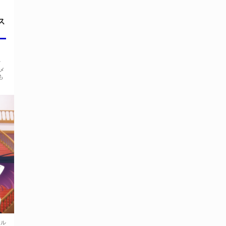
ス
ィ
メ
も
ール