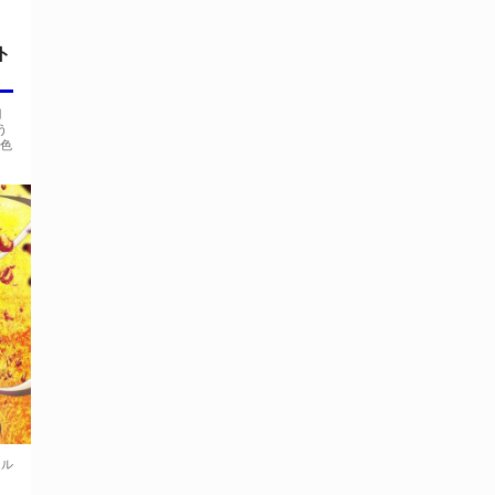
ト
月
う
異色
ール