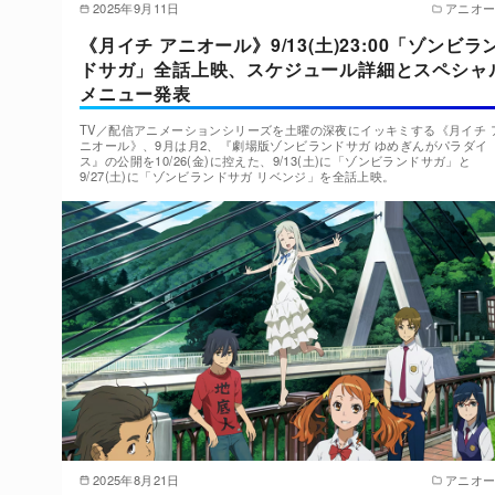
2025年9月11日
アニオ
《月イチ アニオール》9/13(土)23:00「ゾンビラ
ドサガ」全話上映、スケジュール詳細とスペシャ
メニュー発表
TV／配信アニメーションシリーズを土曜の深夜にイッキミする《月イチ 
ニオール》、9月は月2、『劇場版ゾンビランドサガ ゆめぎんがパラダイ
ス』の公開を10/26(金)に控えた、9/13(土)に「ゾンビランドサガ」と
9/27(土)に「ゾンビランドサガ リベンジ」を全話上映。
2025年8月21日
アニオ