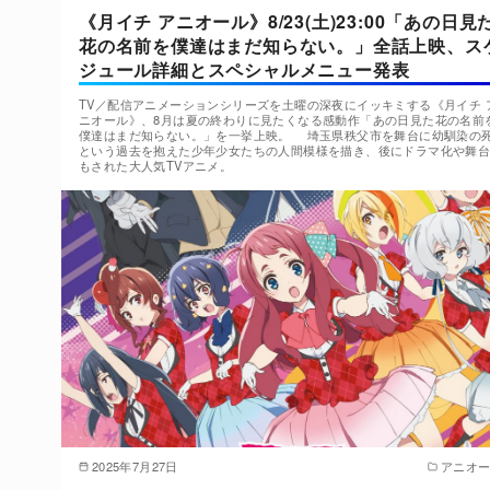
《月イチ アニオール》8/23(土)23:00「あの日見
花の名前を僕達はまだ知らない。」全話上映、ス
ジュール詳細とスペシャルメニュー発表
TV／配信アニメーションシリーズを土曜の深夜にイッキミする《月イチ 
ニオール》、8月は夏の終わりに見たくなる感動作「あの日見た花の名前
僕達はまだ知らない。」を一挙上映。 埼玉県秩父市を舞台に幼馴染の
という過去を抱えた少年少女たちの人間模様を描き、後にドラマ化や舞
もされた大人気TVアニメ。
2025年7月27日
アニオ