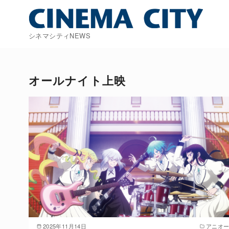
コ
ン
テ
シネマシティNEWS
ン
ツ
へ
オールナイト上映
移
動
2025年11月14日
アニオ