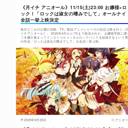
《月イチ アニオール》11/15(土)23:00 お嬢様×ロ
ック！「ロックは淑女の嗜みでして」オールナイ
全話一挙上映決定
毎月どこかの土曜の深夜、TV／配信アニメシリーズの全話上映を行う《
イチアニオール》。 2025年4月から7月まで放送された、お嬢様学校に通
ご令嬢が集まってインストゥルメンタルロックバンドを結成するという
の作品「ロックは淑女の嗜みでして」を全話一挙上映。
2025年9月25日
アニオ