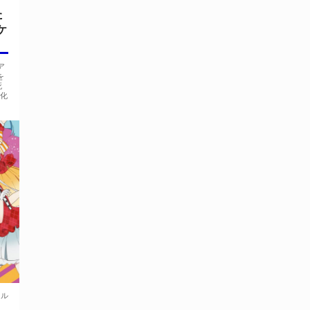
た
ケ
ア
を
死
台化
ール