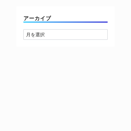
ゴ
リ
ー
アーカイブ
ア
ー
カ
イ
ブ