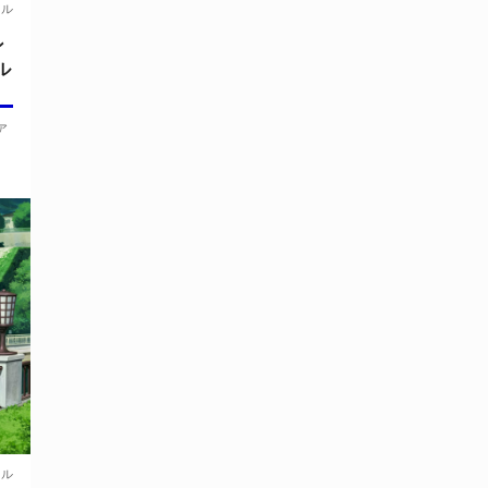
ール
ン
ル
ア
ール