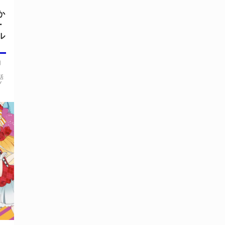
か
ー
ル
月
」
話
プ