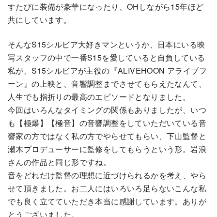
すたびに装備が豪華になったり、OHしながら15年ほど
共にしています。
そんなS15シルビア大好きマンというか、日本にいる映
写スタッフの中で一番S15を愛していると自負している
私が、S15シルビアが主役の『ALIVEHOON アライブフ
ーン』の上映と、音響調整までさせてもらえたなんて、
人生でも指折りの最高のエピソードとなりました。
今回はいろんなタイミングの関係もありましたが、いつ
も【極爆】【極音】の音響調整をしていただいている音
響家の方ではなく私の方でやらせてもらい、下山監督と
瀬木プロデューサーに監修をしてもらうという形。岩浪
さんの作品と同じ形ですね。
音をどれだけ監督の理想に近づけられるかを考え、やら
せて頂きました。お二人にはいろいろ足らないこんな私
でも良く立てていただき本当に感謝しています。ありが
とうございました。