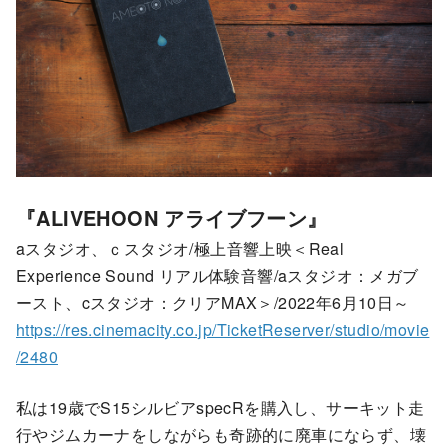
『ALIVEHOON アライブフーン』
aスタジオ、ｃスタジオ/極上音響上映＜Real
Experience Sound リアル体験音響/aスタジオ：メガブ
ースト、cスタジオ：クリアMAX＞/2022年6月10日～
https://res.cinemacity.co.jp/TicketReserver/studio/movie
/2480
私は19歳でS15シルビアspecRを購入し、サーキット走
行やジムカーナをしながらも奇跡的に廃車にならず、壊