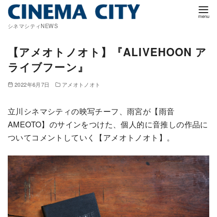
コ
ン
シネマシティNEWS
テ
ン
【アメオトノオト】『ALIVEHOON ア
ツ
ライブフーン』
へ
移
2022年6月7日
アメオトノオト
動
立川シネマシティの映写チーフ、雨宮が【雨音
AMEOTO】のサインをつけた、個人的に音推しの作品に
ついてコメントしていく【アメオトノオト】。