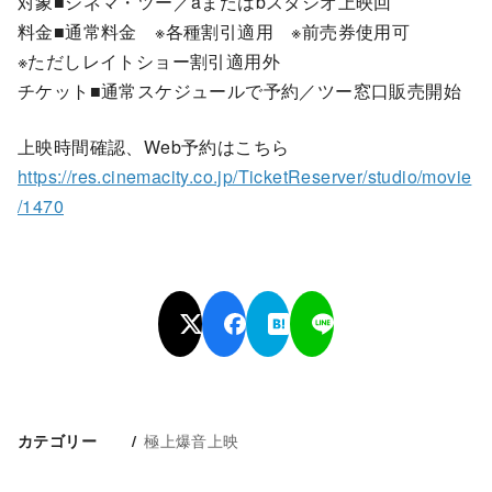
対象■シネマ・ツー／aまたはbスタジオ上映回
料金■通常料金 ※各種割引適用 ※前売券使用可
※ただしレイトショー割引適用外
チケット■通常スケジュールで予約／ツー窓口販売開始
上映時間確認、Web予約はこちら
https://res.cinemacity.co.jp/TicketReserver/studio/movie
/1470
極上爆音上映
カテゴリー