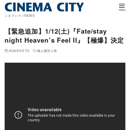
コ
ン
シネマシティNEWS
テ
ン
【緊急追加】1/12(土)『Fate/stay
ツ
night Heaven’s Feel II』【極爆】決定
へ
移
2026年5月7日
極上爆音上映
動